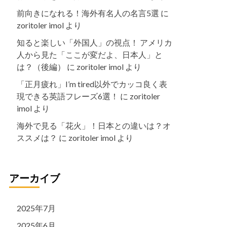
前向きになれる！海外有名人の名言5選
に
zoritoler imol
より
知ると楽しい「外国人」の視点！ アメリカ
人から見た「ここが変だよ、日本人」と
は？（後編）
に
zoritoler imol
より
「正月疲れ」I’m tired以外でカッコ良く表
現できる英語フレーズ6選！
に
zoritoler
imol
より
海外で見る「花火」！日本との違いは？オ
ススメは？
に
zoritoler imol
より
アーカイブ
2025年7月
2025年6月