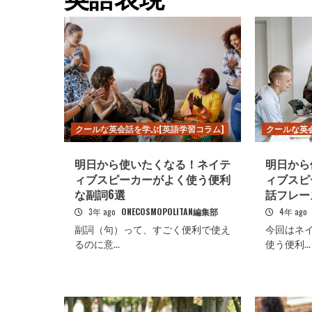
クールな英会話を学ぶ[英語学習コラム]
クールな英
明日から使いたくなる！ネイテ
明日から
ィブスピーカーがよく使う便利
ィブスピ
な副詞6選
話フレー
3年 ago
ONECOSMOPOLITAN編集部
4年 ago
副詞（句）って、すごく便利で使え
今回はネ
るのに意...
使う便利...