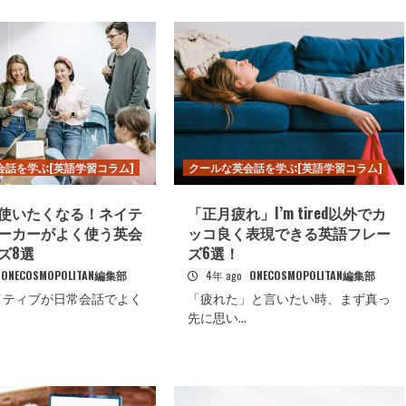
会話を学ぶ[英語学習コラム]
クールな英会話を学ぶ[英語学習コラム]
使いたくなる！ネイテ
「正月疲れ」I’m tired以外でカ
ーカーがよく使う英会
ッコ良く表現できる英語フレー
ズ8選
ズ6選！
ONECOSMOPOLITAN編集部
4年 ago
ONECOSMOPOLITAN編集部
イティブが日常会話でよく
「疲れた」と言いたい時、まず真っ
先に思い...