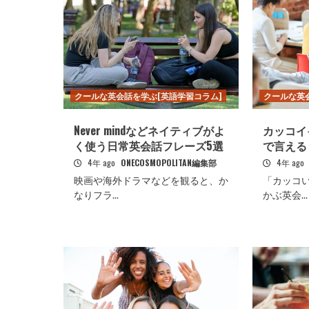
クールな英会話を学ぶ[英語学習コラム]
クールな英
Never mindなどネイティブがよ
カッコイイ
く使う日常英会話フレーズ5選
で言える
4年 ago
ONECOSMOPOLITAN編集部
4年 ago
映画や海外ドラマなどを観ると、か
「カッコ
なりフラ...
かぶ英会...