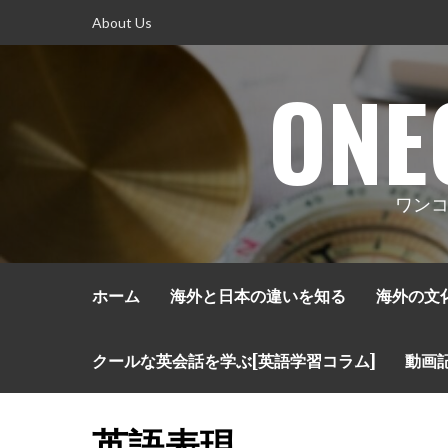
コ
About Us
ン
テ
ONE
ン
ツ
へ
ス
キ
ワンコ
ッ
プ
ホーム
海外と日本の違いを知る
海外の文
クールな英会話を学ぶ[英語学習コラム]
動画
英語表現