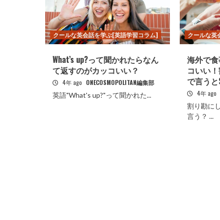
クールな英会話を学ぶ[英語学習コラム]
クールな英
What’s up?って聞かれたらなん
海外で食
て返すのがカッコいい？
コいい！
で言うとSpli
4年 ago
ONECOSMOPOLITAN編集部
4年 ago
英語"What's up?"って聞かれた...
割り勘に
言う？ ...