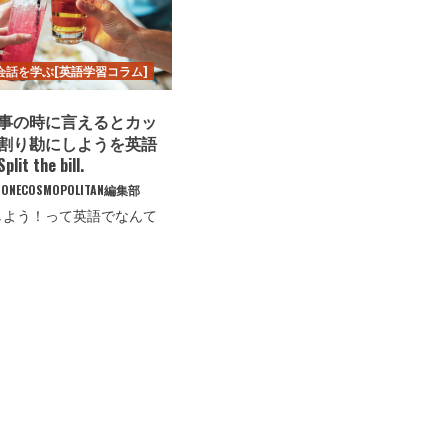
会話を学ぶ[英語学習コラム]
事の時に言えるとカッ
割り勘にしようを英語
t the bill.
ONECOSMOPOLITAN編集部
しよう！って英語でなんて