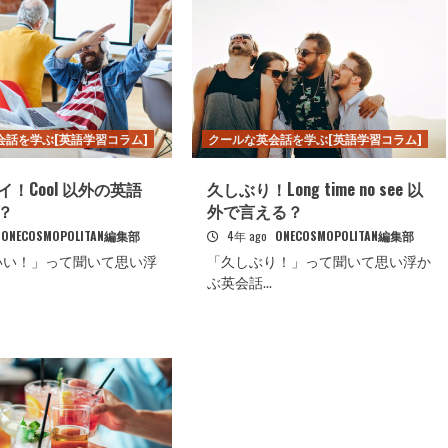
会話を学ぶ[英語学習コラム]
クールな英会話を学ぶ[英語学習コラム]
！Cool 以外の英語
久しぶり！Long time no see 以
？
外で言える？
ONECOSMOPOLITAN編集部
4年 ago
ONECOSMOPOLITAN編集部
いい！」って聞いて思い浮
「久しぶり！」って聞いて思い浮か
ぶ英会話...