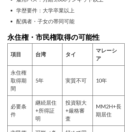
学歴要件：大学卒業以上
配偶者・子女の帯同可能
永住権・市民権取得の可能性
マレーシ
項目
台湾
タイ
ア
永住権
取得期
5年
実質不可
10年
間
継続居住
投資額大
必要条
MM2H+長
+所得証
+厳格審
件
期居住
明
査