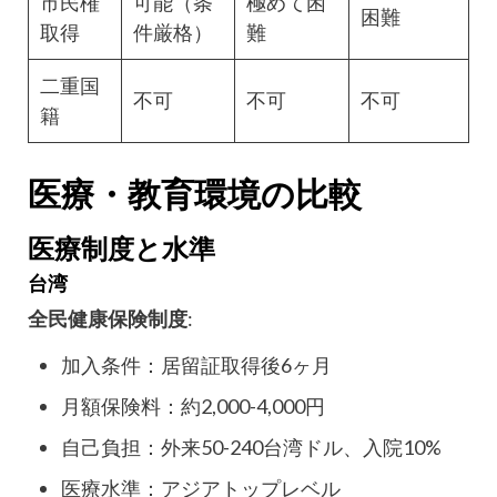
市民権
可能（条
極めて困
困難
取得
件厳格）
難
二重国
不可
不可
不可
籍
医療・教育環境の比較
医療制度と水準
台湾
全民健康保険制度
:
加入条件：居留証取得後6ヶ月
月額保険料：約2,000-4,000円
自己負担：外来50-240台湾ドル、入院10%
医療水準：アジアトップレベル