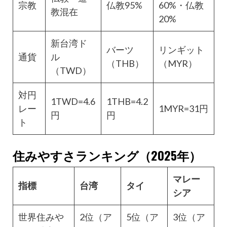
宗教
仏教95%
60%・仏教
教混在
20%
新台湾ド
バーツ
リンギット
通貨
ル
（THB）
（MYR）
（TWD）
対円
1TWD=4.6
1THB=4.2
レー
1MYR=31円
円
円
ト
住みやすさランキング（2025年）
マレー
指標
台湾
タイ
シア
世界住みや
2位（ア
5位（ア
3位（ア