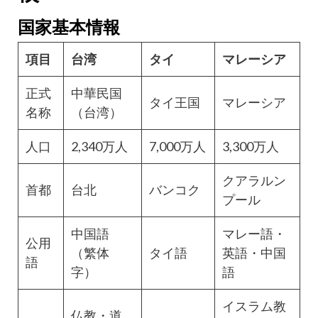
国家基本情報
項目
台湾
タイ
マレーシア
正式
中華民国
タイ王国
マレーシア
名称
（台湾）
人口
2,340万人
7,000万人
3,300万人
クアラルン
首都
台北
バンコク
プール
中国語
マレー語・
公用
（繁体
タイ語
英語・中国
語
字）
語
イスラム教
仏教・道