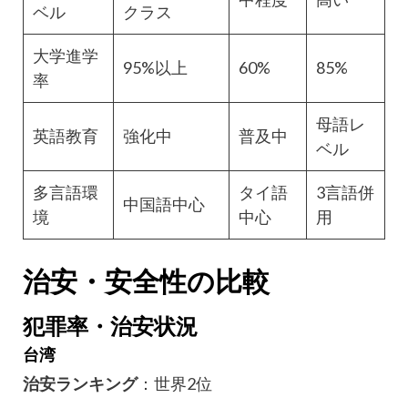
ベル
クラス
大学進学
95%以上
60%
85%
率
母語レ
英語教育
強化中
普及中
ベル
多言語環
タイ語
3言語併
中国語中心
境
中心
用
治安・安全性の比較
犯罪率・治安状況
台湾
治安ランキング
：世界2位