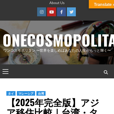
コ
About Us
Translate 
ン
Instagram
Youtube
Facebook
Twitter
テ
ン
ツ
ONECOSMOPOLIT
へ
ス
ワンコスモポリタン 〜世界を楽しめばあなたの人生がもっと輝く〜
キ
ッ
プ
メ
イ
ン
メ
タイ
マレーシア
台湾
ニ
【2025年完全版】アジ
ュ
ア移住比較｜台湾・タ
ー