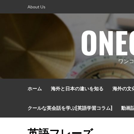
コ
About Us
ン
テ
ONE
ン
ツ
へ
ス
キ
ワンコ
ッ
プ
ホーム
海外と日本の違いを知る
海外の文
クールな英会話を学ぶ[英語学習コラム]
動画
英語フレーズ