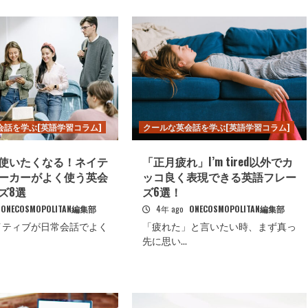
会話を学ぶ[英語学習コラム]
クールな英会話を学ぶ[英語学習コラム]
使いたくなる！ネイテ
「正月疲れ」I’m tired以外でカ
ーカーがよく使う英会
ッコ良く表現できる英語フレー
ズ8選
ズ6選！
ONECOSMOPOLITAN編集部
4年 ago
ONECOSMOPOLITAN編集部
イティブが日常会話でよく
「疲れた」と言いたい時、まず真っ
先に思い...