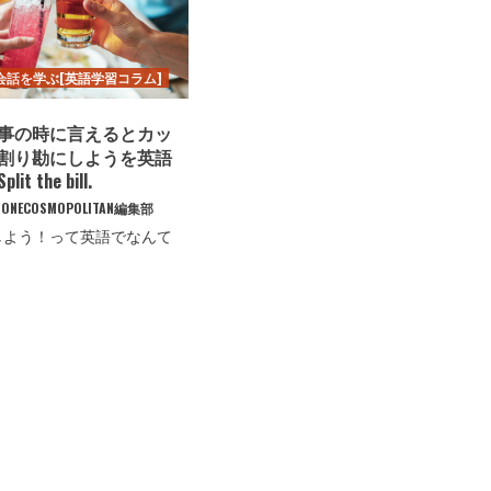
会話を学ぶ[英語学習コラム]
事の時に言えるとカッ
割り勘にしようを英語
t the bill.
ONECOSMOPOLITAN編集部
しよう！って英語でなんて