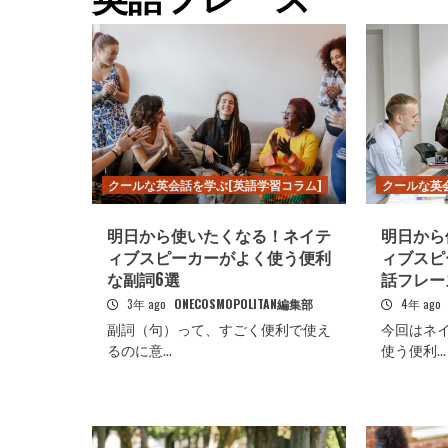
クールな英会話を学ぶ[英語学習コラム]
クールな英
明日から使いたくなる！ネイテ
明日から
ィブスピーカーがよく使う便利
ィブスピ
な副詞6選
話フレー
3年 ago
ONECOSMOPOLITAN編集部
4年 ago
副詞（句）って、すごく便利で使え
今回はネ
るのに意...
使う便利...