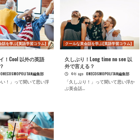
会話を学ぶ[英語学習コラム]
クールな英会話を学ぶ[英語学習コラム]
！Cool 以外の英語
久しぶり！Long time no see 以
？
外で言える？
ONECOSMOPOLITAN編集部
4年 ago
ONECOSMOPOLITAN編集部
いい！」って聞いて思い浮
「久しぶり！」って聞いて思い浮か
ぶ英会話...