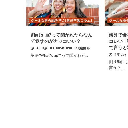
クールな英会話を学ぶ[英語学習コラム]
クールな英
What’s up?って聞かれたらなん
海外で食
て返すのがカッコいい？
コいい！
で言うとSpli
4年 ago
ONECOSMOPOLITAN編集部
4年 ago
英語"What's up?"って聞かれた...
割り勘に
言う？ ...