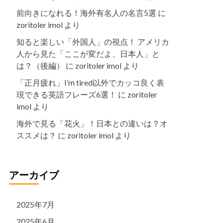
前向きになれる！海外有名人の名言5選
に
zoritoler imol
より
知ると楽しい「外国人」の視点！ アメリカ
人から見た「ここが変だよ、日本人」と
は？（後編）
に
zoritoler imol
より
「正月疲れ」I’m tired以外でカッコ良く表
現できる英語フレーズ6選！
に
zoritoler
imol
より
海外で見る「花火」！日本との違いは？オ
ススメは？
に
zoritoler imol
より
アーカイブ
2025年7月
2025年6月