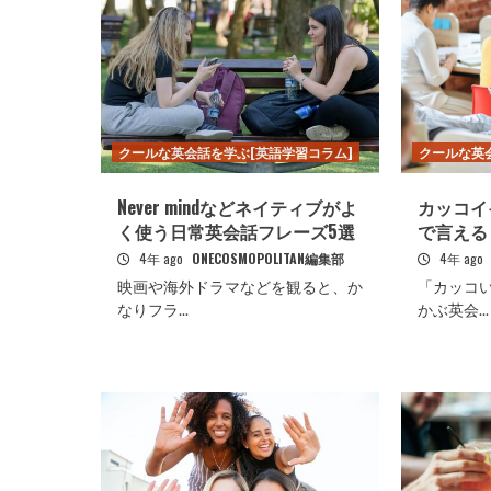
クールな英会話を学ぶ[英語学習コラム]
クールな英
Never mindなどネイティブがよ
カッコイイ
く使う日常英会話フレーズ5選
で言える
4年 ago
ONECOSMOPOLITAN編集部
4年 ago
映画や海外ドラマなどを観ると、か
「カッコ
なりフラ...
かぶ英会...