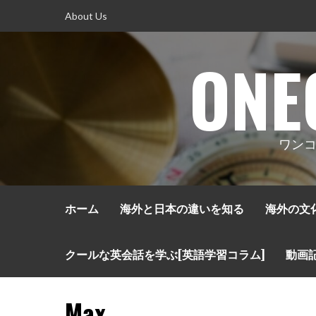
コ
About Us
ン
テ
ONE
ン
ツ
へ
ス
キ
ワンコ
ッ
プ
ホーム
海外と日本の違いを知る
海外の文
クールな英会話を学ぶ[英語学習コラム]
動画
Max