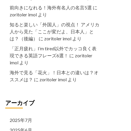
前向きになれる！海外有名人の名言5選
に
zoritoler imol
より
知ると楽しい「外国人」の視点！ アメリカ
人から見た「ここが変だよ、日本人」と
は？（後編）
に
zoritoler imol
より
「正月疲れ」I’m tired以外でカッコ良く表
現できる英語フレーズ6選！
に
zoritoler
imol
より
海外で見る「花火」！日本との違いは？オ
ススメは？
に
zoritoler imol
より
アーカイブ
2025年7月
2025年6月