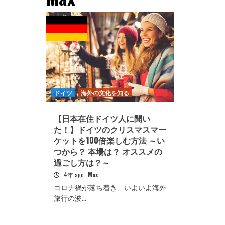
ドイツ
海外の文化を知る
【日本在住ドイツ人に聞い
た！】ドイツのクリスマスマー
ケットを100倍楽しむ方法 ～い
つから？ 本場は？ オススメの
過ごし方は？～
4年 ago
Max
コロナ禍が落ち着き、いよいよ海外
旅行の波...