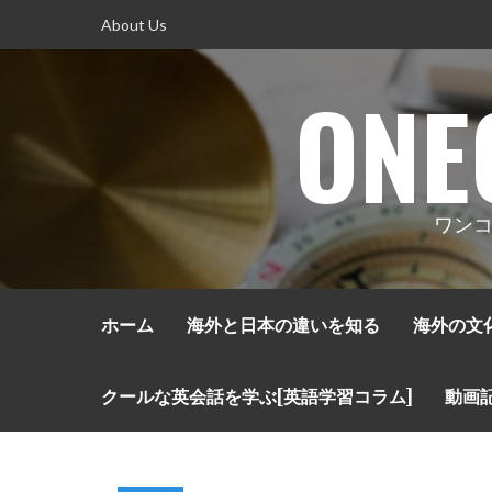
コ
About Us
ン
テ
ONE
ン
ツ
へ
ス
キ
ワンコ
ッ
プ
ホーム
海外と日本の違いを知る
海外の文
クールな英会話を学ぶ[英語学習コラム]
動画