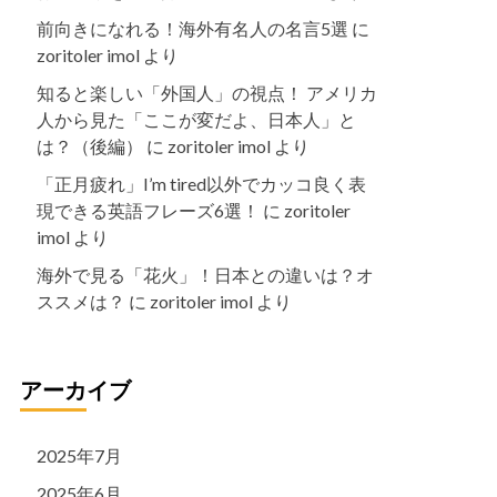
前向きになれる！海外有名人の名言5選
に
zoritoler imol
より
知ると楽しい「外国人」の視点！ アメリカ
人から見た「ここが変だよ、日本人」と
は？（後編）
に
zoritoler imol
より
「正月疲れ」I’m tired以外でカッコ良く表
現できる英語フレーズ6選！
に
zoritoler
imol
より
海外で見る「花火」！日本との違いは？オ
ススメは？
に
zoritoler imol
より
アーカイブ
2025年7月
2025年6月