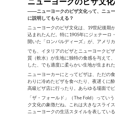
ニューヨークのピザ文化
――ニューヨークのピザ文化って、ニュ
に説明してもらえる？
ニューヨークのピザ文化は、19世紀後期
込まれたんだ。特に1905年にジェナー
開いた「ロンバルディーズ」が、アメリ
でも、イタリアのピザとニューヨークピ
質（軟水）が生地に独特の食感を与えて
した、でも適度に柔らかい生地が生まれ
ニューヨーカーにとってピザは、ただの
わりに冷めたピザを食べたり、夜遅くに
高級ピザ店に行ったり。あらゆる場面で
「ザ・フォールド」（The Fold）っ
ク文化の象徴だね。これは大きなスライ
ニューヨークの生活スタイルを表してい