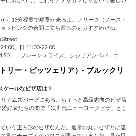
の中に広がって、これぞアメリカンピザという感じの
から15分程度で順番が来るよ。ノリータ（ノース・
ショッピングの合間に立ち寄るのもおすすめだね。
treet
24:00、日 11:00-22:00
4.50）、プレーンスライス、シシリアンペパロニ
ria（ランダストリー・ピッツェリア）- ブルックリ
スケールなピザ店は？
ックリンのウィリアムズバーグにある、ちょっと高級志向のピザ店
ピザ愛好家たちの間で「次世代ニューヨークピザ」とし
っていう正方形のピザなんだ。通常の丸いピザとは違
て大量のチーズとペパロニが乗っているんだ。見た目