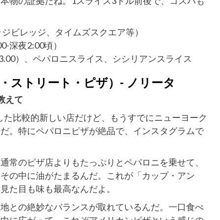
本物の証拠だね。1スライス3ドル前後で、コスパも
ッジビレッジ、タイムズスクエア等）
-深夜2:00頃）
3.00）、ペパロニスライス、シシリアンスライス
a（プリンス・ストリート・ピザ）- ノリータ
教えて
2年にオープンした比較的新しい店だけど、もうすでにニューヨーク
んだ。特にペパロニピザが絶品で、インスタグラムで
。通常のピザ店よりもたっぷりとペパロニを乗せて、
、その中に油がたまるんだ。これが「カップ・アン
、見た目も味も最高なんだよ。
生地との絶妙なバランスが取れているんだ。一口食べ