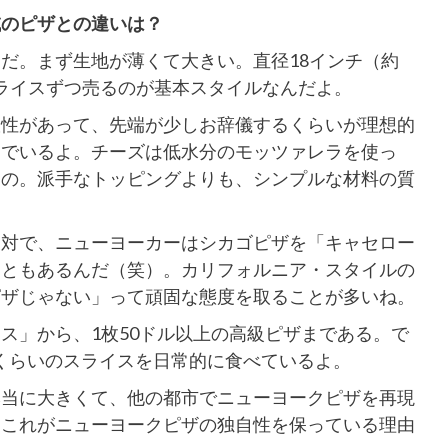
域のピザとの違いは？
だ。まず生地が薄くて大きい。直径18インチ（約
スライスずつ売るのが基本スタイルなんだよ。
軟性があって、先端が少しお辞儀するくらいが理想的
んでいるよ。チーズは低水分のモッツァレラを使っ
もの。派手なトッピングよりも、シンプルな材料の質
反対で、ニューヨーカーはシカゴピザを「キャセロー
こともあるんだ（笑）。カリフォルニア・スタイルの
ピザじゃない」って頑固な態度を取ることが多いね。
ス」から、1枚50ドル以上の高級ピザまである。で
ルくらいのスライスを日常的に食べているよ。
本当に大きくて、他の都市でニューヨークピザを再現
。これがニューヨークピザの独自性を保っている理由