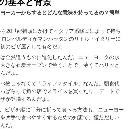
の基本と背景
ーヨーカーからするとどんな意味を持ってるの？簡単
から20世紀初頭にかけてイタリア系移民によって持ち
ロ・ロンバルディがマンハッタンのリトル・イタリーに
カ初のピザ屋として有名だよ。
ザは全然違うものに進化したんだ。ニューヨークの水
、大きな石炭オーブンで焼くことで、薄くてパリッと
たんだよ。
食べ物じゃなくて「ライフスタイル」なんだ。朝食代
酔っぱらって角の店でスライスを買ったり、デートで
ピザが登場するんだよ。
ていう、ピザを縦に半分に折って食べる方法も、ニューヨー
スを片手で食べやすくするための知恵で、慌ただしい
るんだ。