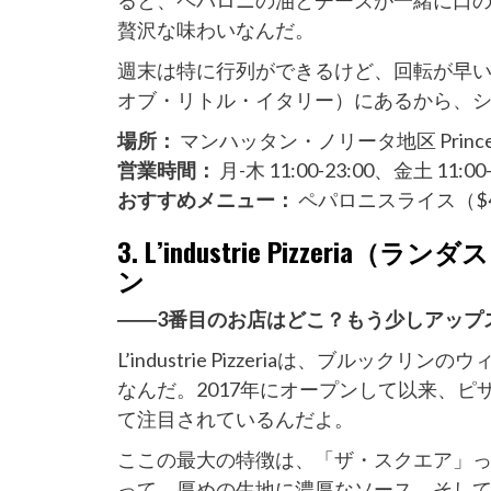
ると、ペパロニの油とチーズが一緒に口
贅沢な味わいなんだ。
週末は特に行列ができるけど、回転が早い
オブ・リトル・イタリー）にあるから、
場所：
マンハッタン・ノリータ地区 Prince S
営業時間：
月-木 11:00-23:00、金土 11:00-
おすすめメニュー：
ペパロニスライス（$
3. L’industrie Pizze
ン
――3番目のお店はどこ？もう少しアップ
L’industrie Pizzeriaは、ブル
なんだ。2017年にオープンして以来、
て注目されているんだよ。
ここの最大の特徴は、「ザ・スクエア」
って、厚めの生地に濃厚なソース、そし