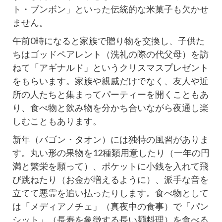
ト・ブンボン」といった伝統的な米菓子も欠かせ
ません。
午前0時になると家族で贈り物を交換し、子供た
ちはゴッドペアレント（洗礼の際の代父母）を訪
ねて「アギナルド」というクリスマスプレゼント
をもらいます。家族や親戚だけでなく、友人や近
所の人たちと集まってパーティーを開くこともあ
り、食べ物と飲み物を分かち合いながら夜通し楽
しむこともあります。
新年（バゴン・タオン）には独特の風習がありま
す。丸い形の果物を12種類用意したり（一年の円
満と繁栄を願って）、ポケットに小銭を入れて飛
び跳ねたり（お金が増えるように）、派手な音を
立てて悪霊を追い払ったりします。食べ物として
は「メディアノチェ」（真夜中の食事）で「パン
シット」（長寿を象徴する長い麺料理）を食べる