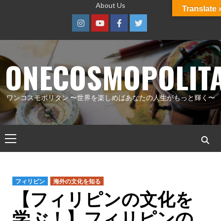
コ
About Us
Translate 
ン
Instagram
Youtube
Facebook
Twitter
テ
ン
ツ
ONECOSMOPOLIT
へ
ス
ワンコスモポリタン 〜世界を楽しめばあなたの人生がもっと輝く〜
キ
ッ
プ
メ
イ
ン
メ
フィリピン
海外の文化を知る
ニ
【フィリピンの文化を
ュ
学ぶ！】フィリピンの
ー