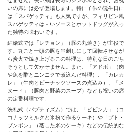
せません。長い麺は長寿のシンボルとされ、お祝
いの席には必ず登場します。特に子供の誕生日に
は「スパゲッティ」も人気ですが、フィリピン風
スパゲッティは甘いソースとホットドッグが入っ
た独特の味わいです。
結婚式では「レチョン」（豚の丸焼き）が主役で
す。丸ごと一頭の豚を串刺しにして回転させなが
ら炭火で焼き上げるこの料理は、特別な日のごち
そうとして欠かせません。また、「アドボ」（肉
や魚を酢とニンニクで煮込んだ料理）、「カレカ
レ」（牛肉とピーナッツソースの煮込み）、「メ
ヌード」（豚肉と野菜のスープ）なども祝いの席
の定番料理です。
洗礼式（バプティズム）では、「ビビンカ」（コ
コナッツミルクと米粉で作るケーキ）や「プト・
ブンボン」（蒸した米のケーキ）などの伝統的な