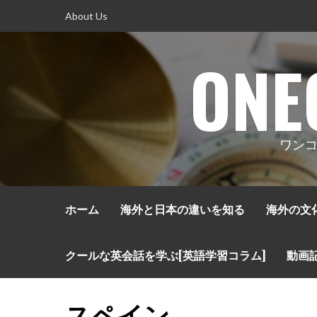
コ
About Us
ン
テ
ONE
ン
ツ
へ
ス
キ
ワンコ
ッ
プ
ホーム
海外と日本の違いを知る
海外の文
クールな英会話を学ぶ[英語学習コラム]
動画
スペイン