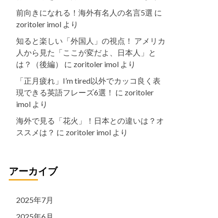
前向きになれる！海外有名人の名言5選
に
zoritoler imol
より
知ると楽しい「外国人」の視点！ アメリカ
人から見た「ここが変だよ、日本人」と
は？（後編）
に
zoritoler imol
より
「正月疲れ」I’m tired以外でカッコ良く表
現できる英語フレーズ6選！
に
zoritoler
imol
より
海外で見る「花火」！日本との違いは？オ
ススメは？
に
zoritoler imol
より
アーカイブ
2025年7月
2025年6月