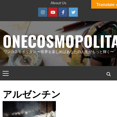
コ
About Us
Translate 
ン
Instagram
Youtube
Facebook
Twitter
テ
ン
ツ
ONECOSMOPOLIT
へ
ス
ワンコスモポリタン 〜世界を楽しめばあなたの人生がもっと輝く〜
キ
ッ
プ
メ
イ
ン
アルゼンチン
メ
ニ
ュ
ー