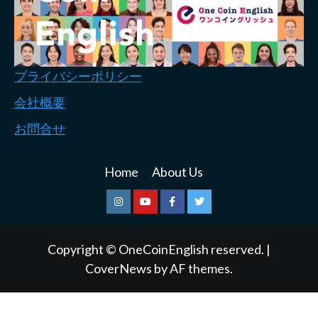
プライバシーポリシー
会社概要
お問合せ
Home
About Us
Instagram
Youtube
Facebook
Twitter
Copyright © OneCoinEnglish reserved.
|
CoverNews
by AF themes.